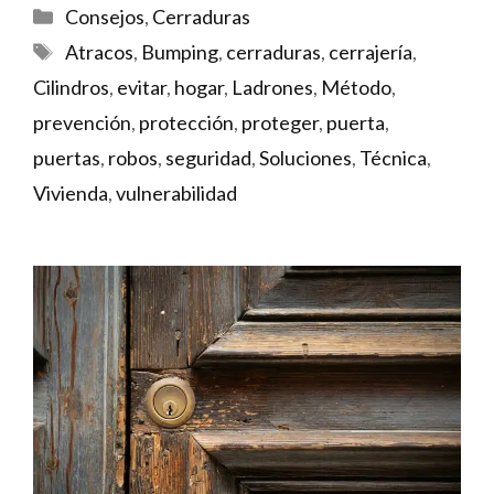
Categorías
Consejos
,
Cerraduras
Etiquetas
Atracos
,
Bumping
,
cerraduras
,
cerrajería
,
Cilindros
,
evitar
,
hogar
,
Ladrones
,
Método
,
prevención
,
protección
,
proteger
,
puerta
,
puertas
,
robos
,
seguridad
,
Soluciones
,
Técnica
,
Vivienda
,
vulnerabilidad