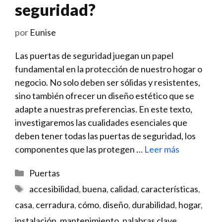
seguridad?
por
Eunise
Las puertas de seguridad juegan un papel
fundamental en la​ protección de nuestro hogar o
negocio. ⁣No solo deben ser sólidas y ⁢resistentes,
sino también ofrecer un diseño estético que‍ se
adapte a⁤ nuestras preferencias. ⁣En este texto,
investigaremos las cualidades esenciales que
deben tener todas las puertas de seguridad, los
componentes que las protegen …
Leer más
Categorías
Puertas
Etiquetas
accesibilidad
,
buena
,
calidad
,
características
,
casa
,
cerradura
,
cómo
,
diseño
,
durabilidad
,
hogar
,
instalación
,
mantenimiento
,
palabras clave
,