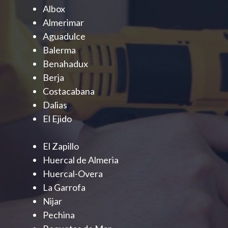
Albox
Almerimar
Aguadulce
Balerma
Benahadux
Berja
Costacabana
Dalias
El Ejido
El Zapillo
Huercal de Almeria
Huercal-Overa
La Garrofa
Nijar
Pechina