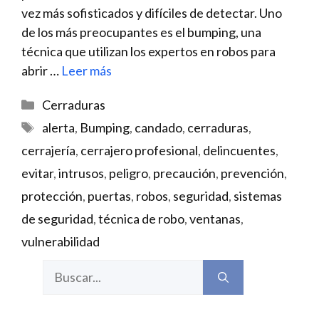
vez más sofisticados ​y difíciles de ​detectar. Uno
de⁣ los⁢ más preocupantes ‍es el⁣ bumping, una
técnica que utilizan los expertos en ⁣robos para
abrir …
Leer más
Categorías
Cerraduras
Etiquetas
alerta
,
Bumping
,
candado
,
cerraduras
,
cerrajería
,
cerrajero profesional
,
delincuentes
,
evitar
,
intrusos
,
peligro
,
precaución
,
prevención
,
protección
,
puertas
,
robos
,
seguridad
,
sistemas
de seguridad
,
técnica de robo
,
ventanas
,
vulnerabilidad
Buscar: