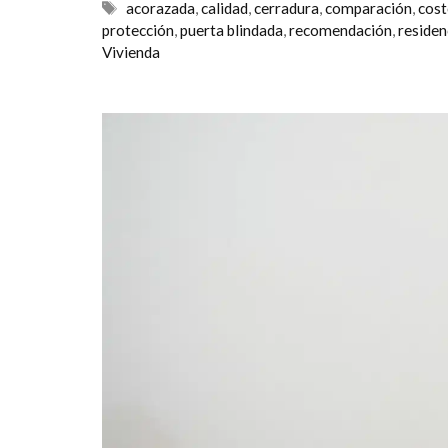
Etiquetas
acorazada
,
calidad
,
cerradura
,
comparación
,
cos
protección
,
puerta blindada
,
recomendación
,
residen
Vivienda