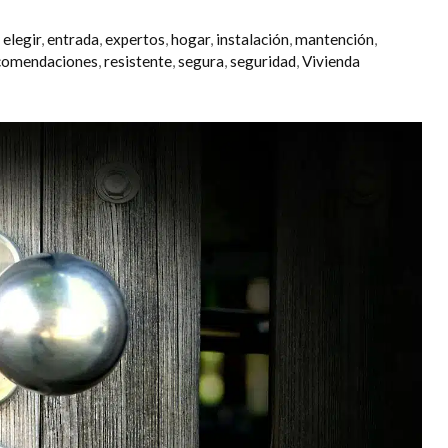
,
elegir
,
entrada
,
expertos
,
hogar
,
instalación
,
mantención
,
comendaciones
,
resistente
,
segura
,
seguridad
,
Vivienda