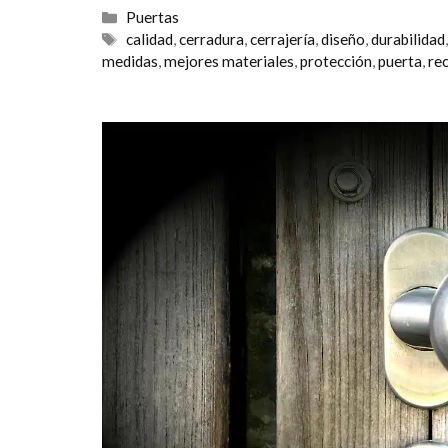
Categorías
Puertas
Etiquetas
calidad
,
cerradura
,
cerrajería
,
diseño
,
durabilidad
medidas
,
mejores materiales
,
protección
,
puerta
,
re