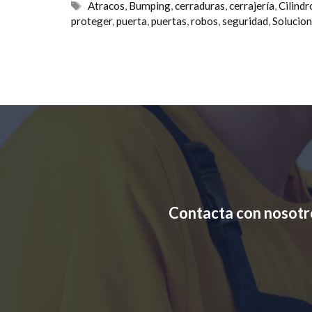
Etiquetas
Atracos
,
Bumping
,
cerraduras
,
cerrajería
,
Cilindr
proteger
,
puerta
,
puertas
,
robos
,
seguridad
,
Solucio
Contacta con nosotr