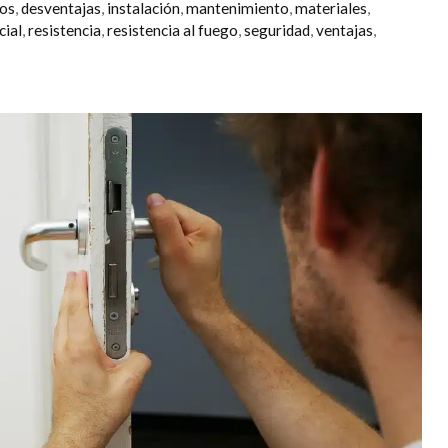
tos
,
desventajas
,
instalación
,
mantenimiento
,
materiales
,
cial
,
resistencia
,
resistencia al fuego
,
seguridad
,
ventajas
,