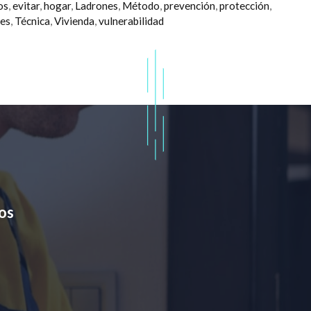
os
,
evitar
,
hogar
,
Ladrones
,
Método
,
prevención
,
protección
,
nes
,
Técnica
,
Vivienda
,
vulnerabilidad
os