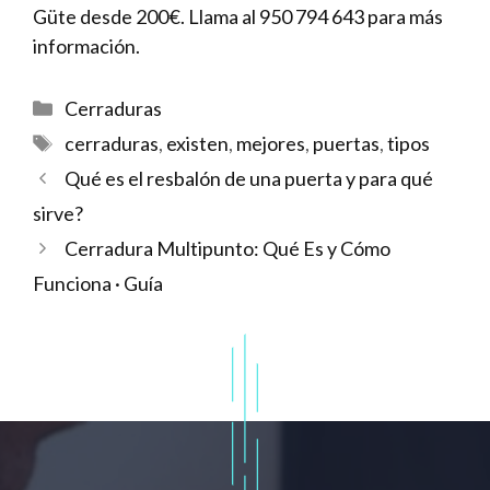
Güte desde 200€. Llama al 950 794 643 para más
información.
Categorías
Cerraduras
Etiquetas
cerraduras
,
existen
,
mejores
,
puertas
,
tipos
Qué es el resbalón de una puerta y para qué
sirve?
Cerradura Multipunto: Qué Es y Cómo
Funciona · Guía