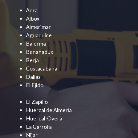
Adra
Albox
Almerimar
Aguadulce
Balerma
Benahadux
Berja
Costacabana
Dalias
El Ejido
El Zapillo
Huercal de Almeria
Huercal-Overa
La Garrofa
Nijar