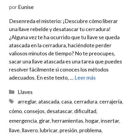
por
Eunise
Desenreda el misterio: ¡Descubre cómo liberar
una llave rebelde ​y ⁢desatascar tu cerradura!
¿Alguna vez te ha ocurrido ‍que tu llave se queda
atascada en la cerradura, haciéndote perder
valiosos minutos de tiempo? No te ⁤preocupes,
sacar una llave atascada es una⁣ tarea que puedes
resolver fácilmente⁤ si conoces los métodos
adecuados. En este texto, …
Leer más
Categorías
Llaves
Etiquetas
arreglar
,
atascada
,
casa
,
cerradura
,
cerrajería
,
cómo
,
consejos
,
desatascar
,
dificultad
,
emergencia
,
girar
,
herramientas
,
hogar
,
insertar
,
llave
,
llavero
,
lubricar
,
presión
,
problema
,