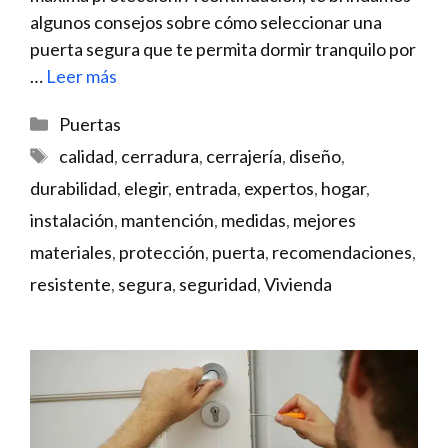
algunos consejos⁣ sobre cómo‍ seleccionar una
puerta segura que te permita dormir tranquilo por
…
Leer más
Categorías
Puertas
Etiquetas
calidad
,
cerradura
,
cerrajería
,
diseño
,
durabilidad
,
elegir
,
entrada
,
expertos
,
hogar
,
instalación
,
mantención
,
medidas
,
mejores
materiales
,
protección
,
puerta
,
recomendaciones
,
resistente
,
segura
,
seguridad
,
Vivienda