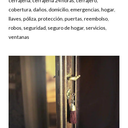
cerrajería
,
cerrajería 24 horas
,
cerrajero
,
cobertura
,
daños
,
domicilio
,
emergencias
,
hogar
,
llaves
,
póliza
,
protección
,
puertas
,
reembolso
,
robos
,
seguridad
,
seguro de hogar
,
servicios
,
ventanas