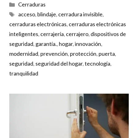
Categorías
Cerraduras
Etiquetas
acceso
,
blindaje
,
cerradura invisible
,
cerraduras electrónicas
,
cerraduras electrónicas
inteligentes
,
cerrajería
,
cerrajero
,
dispositivos de
seguridad
,
garantía.
,
hogar
,
innovación
,
modernidad
,
prevención
,
protección
,
puerta
,
seguridad
,
seguridad del hogar
,
tecnología
,
tranquilidad