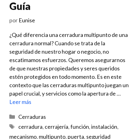
Guía
por
Eunise
¿Qué diferencia una cerradura multipunto de una
cerradura normal? Cuando se trata de la
seguridad de nuestro hogar o negocio, no
escatimamos esfuerzos. Queremos asegurarnos
de que nuestras propiedades y seres queridos
estén protegidos en todo momento. Es en este
contexto que las cerraduras multipunto juegan un
papel crucial, y servicios como la apertura de …
Leer más
Categorías
Cerraduras
Etiquetas
cerradura
,
cerrajería
,
función
,
instalación
,
mecanismo
,
multipunto
,
puerta
,
seguridad