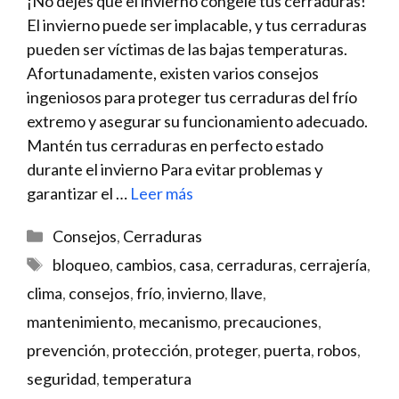
¡No dejes que el invierno congele tus cerraduras!
El⁣ invierno puede ser implacable, y tus⁣ cerraduras
pueden ser víctimas‍ de ​las bajas temperaturas.
‌Afortunadamente, ​existen varios consejos
ingeniosos para proteger tus ⁢cerraduras del frío
extremo y asegurar su funcionamiento adecuado.
Mantén tus ‍cerraduras en perfecto estado
durante el invierno Para evitar problemas‍ y
garantizar el …
Leer más
Categorías
Consejos
,
Cerraduras
Etiquetas
bloqueo
,
cambios
,
casa
,
cerraduras
,
cerrajería
,
clima
,
consejos
,
frío
,
invierno
,
llave
,
mantenimiento
,
mecanismo
,
precauciones
,
prevención
,
protección
,
proteger
,
puerta
,
robos
,
seguridad
,
temperatura