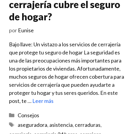
cerrajería cubre el seguro
de hogar?
por
Eunise
Bajo⁢ llave: Un vistazo a ⁣los ⁣servicios de cerrajería
que ‍protege tu seguro de hogar La seguridad es
una de las preocupaciones más importantes para
los propietarios de viviendas. Afortunadamente,
muchos seguros ⁤de ⁤hogar ofrecen cobertura para
servicios de cerrajería que pueden ayudarte a
proteger tu hogar y tus⁣ seres queridos. En este
post, te …
Leer más
Categorías
Consejos
Etiquetas
aseguradora
,
asistencia
,
cerraduras
,