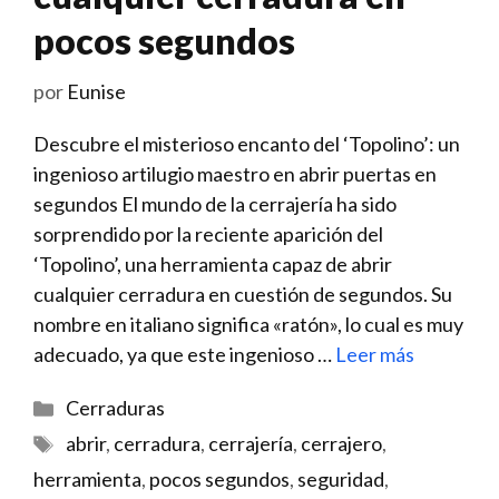
pocos segundos
por
Eunise
Descubre ​el misterioso encanto del ‘Topolino’: un
ingenioso artilugio maestro en abrir puertas en​
segundos El mundo de⁢ la cerrajería ha ‍sido
sorprendido por la reciente aparición ⁤del
‘Topolino’, una herramienta capaz de abrir
cualquier cerradura en cuestión de segundos. ‍Su
⁢nombre en italiano significa «ratón», lo ‍cual​ es muy
adecuado, ya ⁣que este ingenioso …
Leer más
Categorías
Cerraduras
Etiquetas
abrir
,
cerradura
,
cerrajería
,
cerrajero
,
herramienta
,
pocos segundos
,
seguridad
,