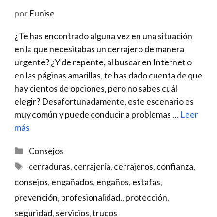
por
Eunise
¿Te has encontrado alguna vez en una situación
en la que necesitabas un cerrajero de manera
urgente? ¿Y de repente, al buscar en Internet o
en las páginas amarillas, te has dado cuenta de que
hay cientos de opciones, pero no sabes cuál
elegir? Desafortunadamente, este escenario es
muy común y puede conducir a problemas …
Leer
más
Categorías
Consejos
Etiquetas
cerraduras
,
cerrajería
,
cerrajeros
,
confianza
,
consejos
,
engañados
,
engaños
,
estafas
,
prevención
,
profesionalidad.
,
protección
,
seguridad
,
servicios
,
trucos