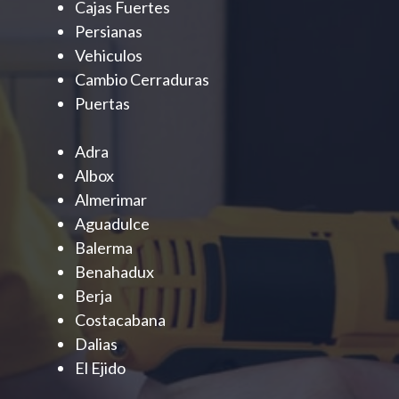
Cajas Fuertes
Persianas
Vehiculos
Cambio Cerraduras
Puertas
Adra
Albox
Almerimar
Aguadulce
Balerma
Benahadux
Berja
Costacabana
Dalias
El Ejido