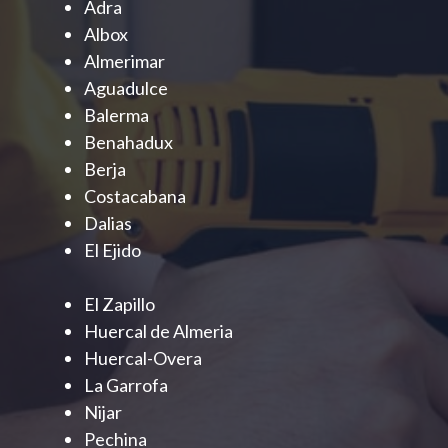
Adra
Albox
Almerimar
Aguadulce
Balerma
Benahadux
Berja
Costacabana
Dalias
El Ejido
El Zapillo
Huercal de Almeria
Huercal-Overa
La Garrofa
Nijar
Pechina