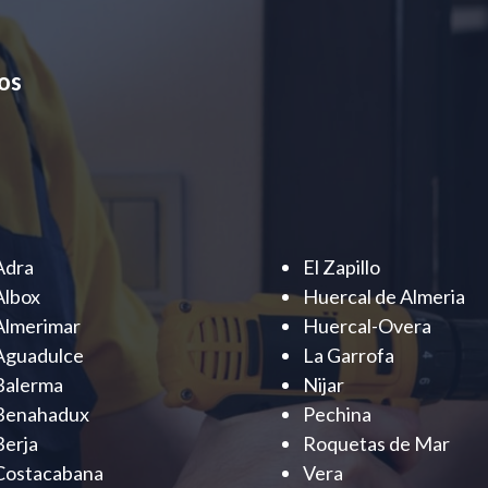
os
Adra
El Zapillo
Albox
Huercal de Almeria
Almerimar
Huercal-Overa
Aguadulce
La Garrofa
Balerma
Nijar
Benahadux
Pechina
Berja
Roquetas de Mar
Costacabana
Vera