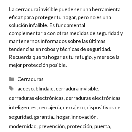
La cerradura invisible puede ser una⁢ herramienta
eficaz para ‍proteger tu hogar, pero no ‌es‍ una
solución ⁤infalible. Es fundamental
complementarla con otras medidas de seguridad y
mantenernos informados⁤ sobre las últimas
tendencias en⁤ robos y ‌técnicas de‌ seguridad.
Recuerda que tu hogar es tu​ refugio, ⁤y ⁣merece la​
mejor protección posible.
Categorías
Cerraduras
Etiquetas
acceso
,
blindaje
,
cerradura invisible
,
cerraduras electrónicas
,
cerraduras electrónicas
inteligentes
,
cerrajería
,
cerrajero
,
dispositivos de
seguridad
,
garantía.
,
hogar
,
innovación
,
modernidad
,
prevención
,
protección
,
puerta
,