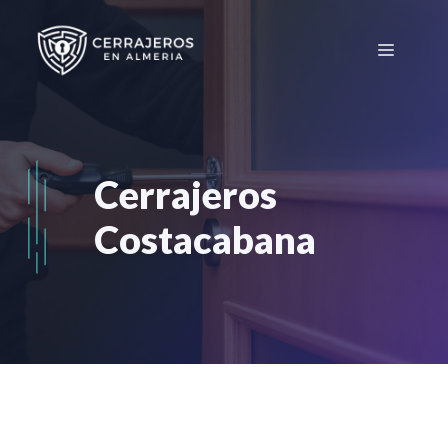
Saltar
al
Menú
contenido
Cerrajeros
Costacabana