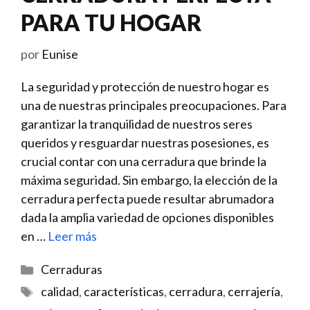
PARA TU HOGAR
por
Eunise
La​ seguridad y protección de nuestro hogar ⁣es
una de nuestras principales preocupaciones. Para
garantizar la tranquilidad de nuestros seres
queridos y⁢ resguardar nuestras posesiones, es⁤
crucial contar con una cerradura que brinde la
máxima seguridad. Sin embargo, la elección ⁣de la
cerradura perfecta puede resultar abrumadora
dada la amplia variedad‌ de opciones disponibles
en …
Leer más
Categorías
Cerraduras
Etiquetas
calidad
,
características
,
cerradura
,
cerrajería
,