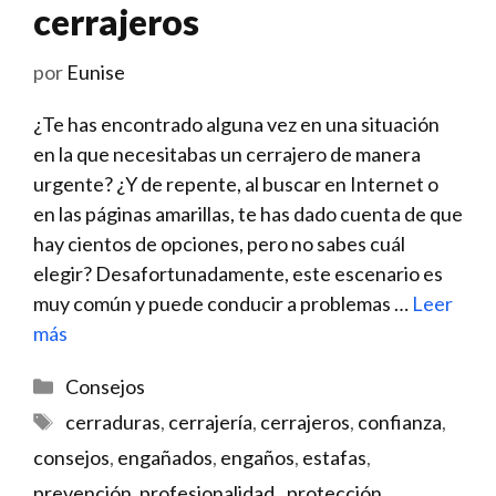
cerrajeros
por
Eunise
¿Te has encontrado alguna vez en una situación
en la que necesitabas un cerrajero de manera
urgente? ¿Y de repente, al buscar en Internet o
en las páginas amarillas, te has dado cuenta de que
hay cientos de opciones, pero no sabes cuál
elegir? Desafortunadamente, este escenario es
muy común y puede conducir a problemas …
Leer
más
Categorías
Consejos
Etiquetas
cerraduras
,
cerrajería
,
cerrajeros
,
confianza
,
consejos
,
engañados
,
engaños
,
estafas
,
prevención
,
profesionalidad.
,
protección
,