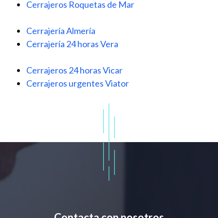
Cerrajeros Roquetas de Mar
Cerrajería Almería
Cerrajería 24 horas Vera
Cerrajeros 24 horas Vicar
Cerrajeros urgentes Viator
Contacta con nosotros