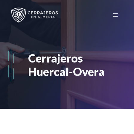
Saltar
al
Menú
contenido
Cerrajeros
Huercal-Overa