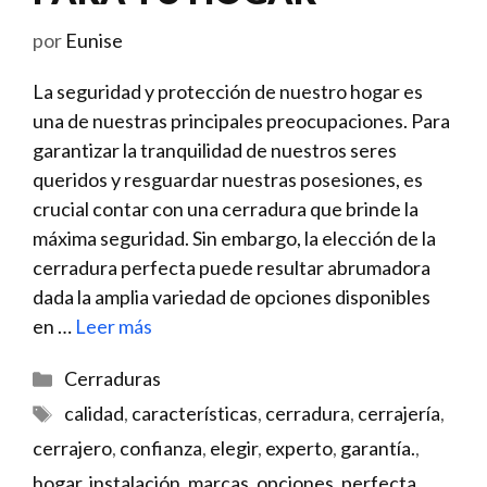
por
Eunise
La​ seguridad y protección de nuestro hogar ⁣es
una de nuestras principales preocupaciones. Para
garantizar la tranquilidad de nuestros seres
queridos y⁢ resguardar nuestras posesiones, es⁤
crucial contar con una cerradura que brinde la
máxima seguridad. Sin embargo, la elección ⁣de la
cerradura perfecta puede resultar abrumadora
dada la amplia variedad‌ de opciones disponibles
en …
Leer más
Categorías
Cerraduras
Etiquetas
calidad
,
características
,
cerradura
,
cerrajería
,
cerrajero
,
confianza
,
elegir
,
experto
,
garantía.
,
hogar
,
instalación
,
marcas
,
opciones
,
perfecta
,