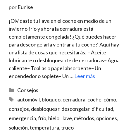
por
Eunise
¡Olvidaste tu llave en el coche en medio de un
invierno frío y ahora la cerradura está
completamente congelada! ¿Qué puedes hacer
para descongelarla y entrar a tu coche? Aquí hay
una lista de cosas que necesitarás: – Aceite
lubricante o desbloqueante de cerraduras– Agua
caliente– Toallas o papel absorbente– Un
encendedor o soplete– Un …
Leer más
Categorías
Consejos
Etiquetas
automóvil
,
bloqueo
,
cerradura
,
coche
,
cómo
,
consejos
,
desbloquear
,
descongelar
,
dificultad
,
emergencia
,
frío
,
hielo
,
llave
,
métodos
,
opciones
,
solución
,
temperatura
,
truco