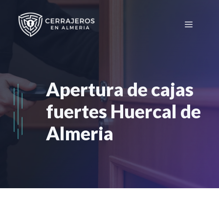
Saltar
al
Menú
contenido
Apertura de cajas
fuertes Huercal de
Almeria