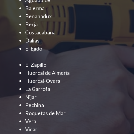
Aguadulce
Balerma
Benahadux
Berja
Costacabana
Dalias
El Ejido
El Zapillo
Huercal de Almeria
Huercal-Overa
La Garrofa
Nijar
Pechina
Roquetas de Mar
Vera
Vicar