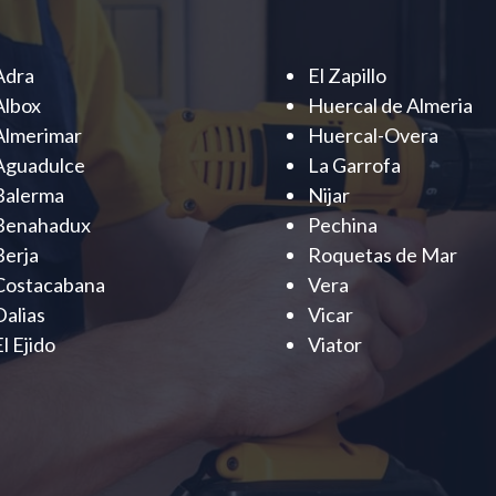
Adra
El Zapillo
Albox
Huercal de Almeria
Almerimar
Huercal-Overa
Aguadulce
La Garrofa
Balerma
Nijar
Benahadux
Pechina
Berja
Roquetas de Mar
Costacabana
Vera
Dalias
Vicar
El Ejido
Viator