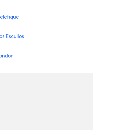
Velefique
os Escullos
Fondon