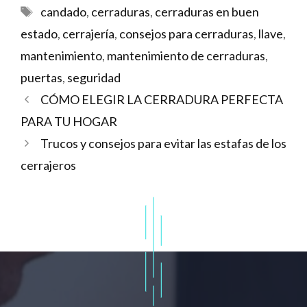
Etiquetas
candado
,
cerraduras
,
cerraduras en buen
estado
,
cerrajería
,
consejos para cerraduras
,
llave
,
mantenimiento
,
mantenimiento de cerraduras
,
puertas
,
seguridad
CÓMO ELEGIR LA CERRADURA PERFECTA
PARA TU HOGAR
Trucos y consejos para evitar las estafas de los
cerrajeros