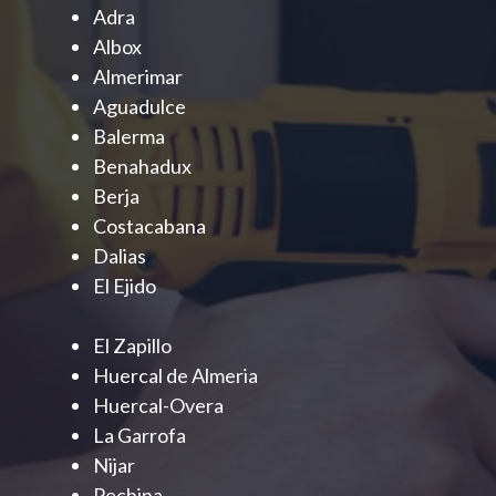
Adra
Albox
Almerimar
Aguadulce
Balerma
Benahadux
Berja
Costacabana
Dalias
El Ejido
El Zapillo
Huercal de Almeria
Huercal-Overa
La Garrofa
Nijar
Pechina