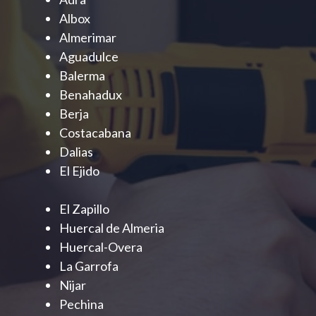
Albox
Almerimar
Aguadulce
Balerma
Benahadux
Berja
Costacabana
Dalias
El Ejido
El Zapillo
Huercal de Almeria
Huercal-Overa
La Garrofa
Nijar
Pechina