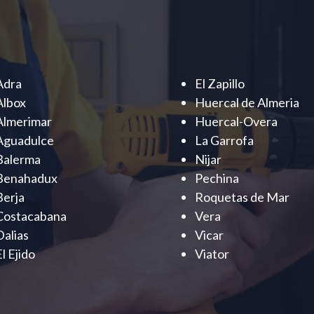
Adra
El Zapillo
Albox
Huercal de Almeria
Almerimar
Huercal-Overa
Aguadulce
La Garrofa
Balerma
Nijar
Benahadux
Pechina
Berja
Roquetas de Mar
Costacabana
Vera
Dalias
Vicar
El Ejido
Viator