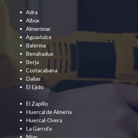
Adra
Albox
Almerimar
Aguadulce
Balerma
Benahadux
Berja
Costacabana
Dalias
El Ejido
El Zapillo
Huercal de Almeria
Huercal-Overa
La Garrofa
Nijar