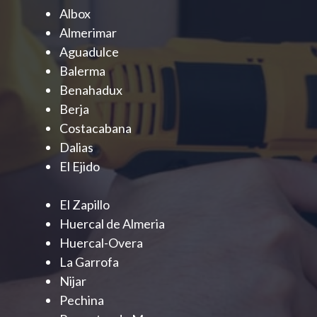
Albox
Almerimar
Aguadulce
Balerma
Benahadux
Berja
Costacabana
Dalias
El Ejido
El Zapillo
Huercal de Almeria
Huercal-Overa
La Garrofa
Nijar
Pechina