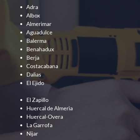
Adra
Albox
Almerimar
Aguadulce
Balerma
Benahadux
Berja
Costacabana
Dalias
El Ejido
El Zapillo
Huercal de Almeria
Huercal-Overa
La Garrofa
Nijar