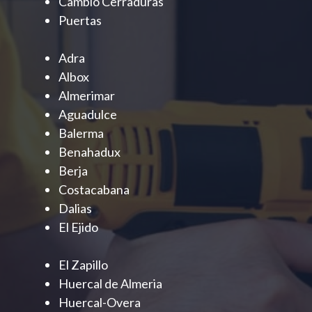
Cambio Cerraduras
Puertas
Adra
Albox
Almerimar
Aguadulce
Balerma
Benahadux
Berja
Costacabana
Dalias
El Ejido
El Zapillo
Huercal de Almeria
Huercal-Overa