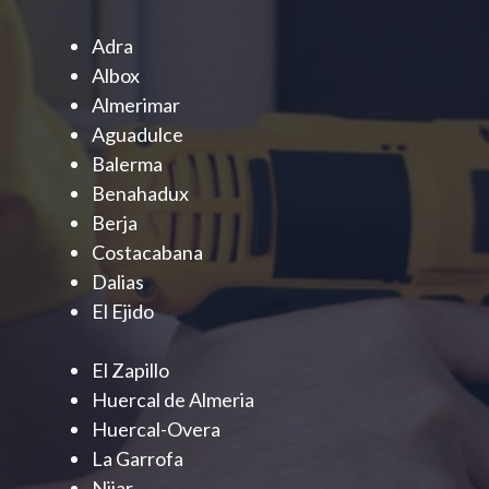
Adra
Albox
Almerimar
Aguadulce
Balerma
Benahadux
Berja
Costacabana
Dalias
El Ejido
El Zapillo
Huercal de Almeria
Huercal-Overa
La Garrofa
Nijar