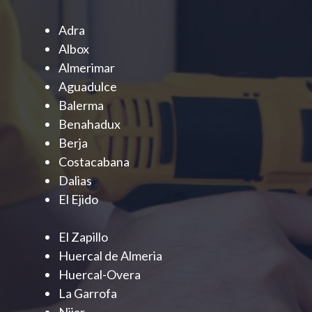
Adra
Albox
Almerimar
Aguadulce
Balerma
Benahadux
Berja
Costacabana
Dalias
El Ejido
El Zapillo
Huercal de Almeria
Huercal-Overa
La Garrofa
Nijar