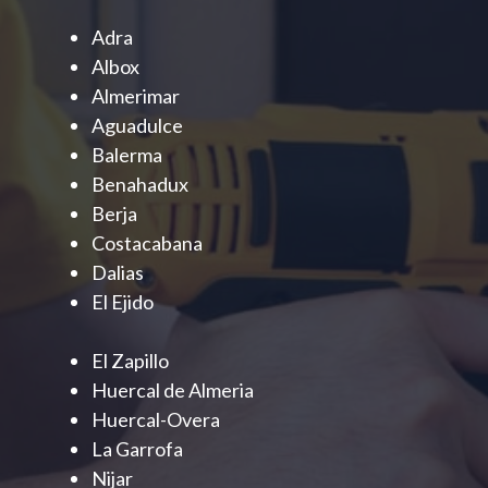
Adra
Albox
Almerimar
Aguadulce
Balerma
Benahadux
Berja
Costacabana
Dalias
El Ejido
El Zapillo
Huercal de Almeria
Huercal-Overa
La Garrofa
Nijar