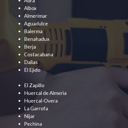
Adra
Albox
Almerimar
Aguadulce
Balerma
Benahadux
Berja
Costacabana
Dalias
El Ejido
El Zapillo
Huercal de Almeria
Huercal-Overa
La Garrofa
Nijar
Pechina