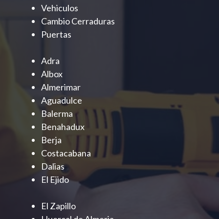
Vehiculos
Cambio Cerraduras
Puertas
Adra
Albox
Almerimar
Aguadulce
Balerma
Benahadux
Berja
Costacabana
Dalias
El Ejido
El Zapillo
Huercal de Almeria