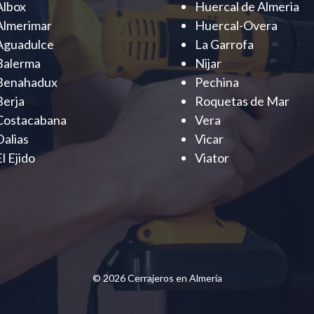
Albox
Huercal de Almeria
Almerimar
Huercal-Overa
Aguadulce
La Garrofa
Balerma
Nijar
Benahadux
Pechina
Berja
Roquetas de Mar
Costacabana
Vera
Dalias
Vicar
El Ejido
Viator
© 2026 Cerrajeros en Almería