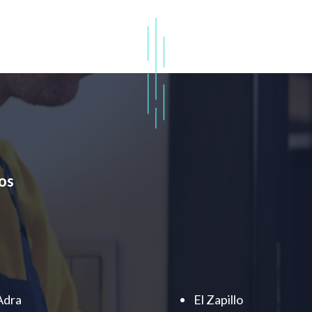
os
Adra
El Zapillo