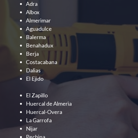
Adra
Albox
Almerimar
Aguadulce
Balerma
Benahadux
Berja
Costacabana
Dalias
El Ejido
El Zapillo
Huercal de Almeria
Huercal-Overa
La Garrofa
Nijar
Pechina