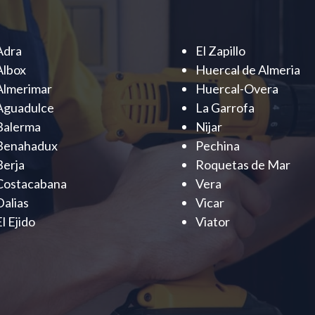
Adra
El Zapillo
Albox
Huercal de Almeria
Almerimar
Huercal-Overa
Aguadulce
La Garrofa
Balerma
Nijar
Benahadux
Pechina
Berja
Roquetas de Mar
Costacabana
Vera
Dalias
Vicar
El Ejido
Viator