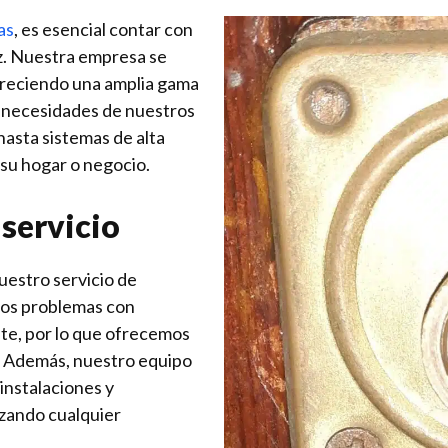
as
, es esencial contar con
az. Nuestra empresa se
freciendo una amplia gama
s necesidades de nuestros
hasta sistemas de alta
 su hogar o negocio.
 servicio
nuestro servicio de
 los problemas con
te, por lo que ofrecemos
a. Además, nuestro equipo
instalaciones y
izando cualquier