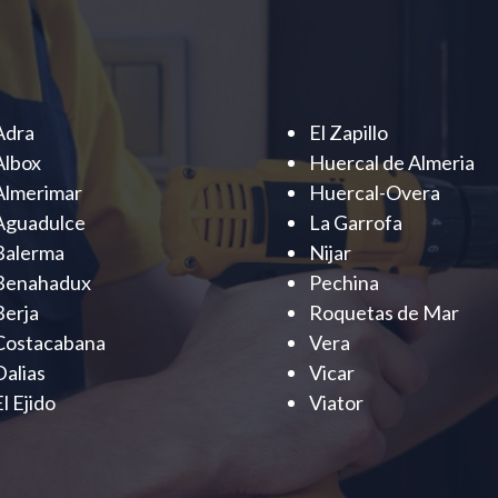
Adra
El Zapillo
Albox
Huercal de Almeria
Almerimar
Huercal-Overa
Aguadulce
La Garrofa
Balerma
Nijar
Benahadux
Pechina
Berja
Roquetas de Mar
Costacabana
Vera
Dalias
Vicar
El Ejido
Viator