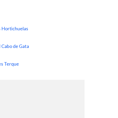
s Hortichuelas
l Cabo de Gata
tes Terque