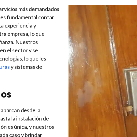
 servicios más demandados
y es fundamental contar
La experiencia y
tra empresa, lo que
nfianza. Nuestros
en el sector y se
nologías, lo que les
duras
y sistemas de
dos
 abarcan desde la
asta la instalación de
ión es única, y nuestros
ada caso y brindar