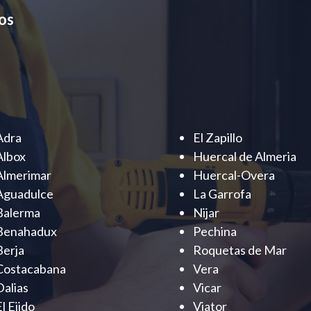
os
Adra
El Zapillo
Albox
Huercal de Almeria
Almerimar
Huercal-Overa
Aguadulce
La Garrofa
Balerma
Nijar
Benahadux
Pechina
Berja
Roquetas de Mar
Costacabana
Vera
Dalias
Vicar
El Ejido
Viator