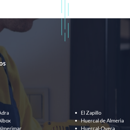
os
Adra
El Zapillo
Albox
Huercal de Almeria
Almerimar
Huercal-Overa