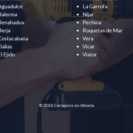
Aguadulce
La Garrofa
Balerma
Nijar
Benahadux
Pechina
Berja
Roquetas de Mar
Costacabana
Vera
Dalias
Vicar
El Ejido
Viator
© 2026 Cerrajeros en Almería