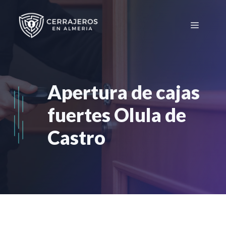
Saltar
al
Menú
contenido
Apertura de cajas
fuertes Olula de
Castro