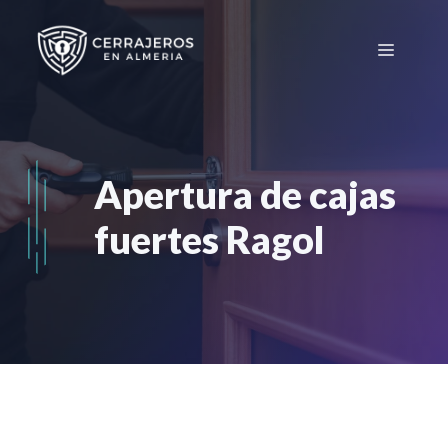
Saltar
al
Menú
contenido
Apertura de cajas
fuertes Ragol