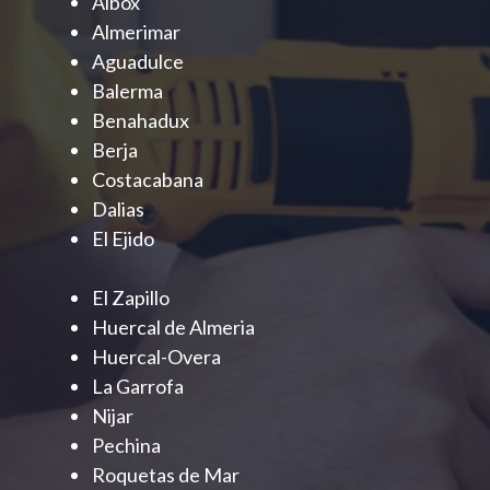
Albox
Almerimar
Aguadulce
Balerma
Benahadux
Berja
Costacabana
Dalias
El Ejido
El Zapillo
Huercal de Almeria
Huercal-Overa
La Garrofa
Nijar
Pechina
Roquetas de Mar