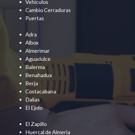
Vehiculos
Cambio Cerraduras
Puertas
Adra
Albox
Almerimar
Aguadulce
Balerma
Benahadux
Berja
Costacabana
Dalias
El Ejido
El Zapillo
Huercal de Almeria