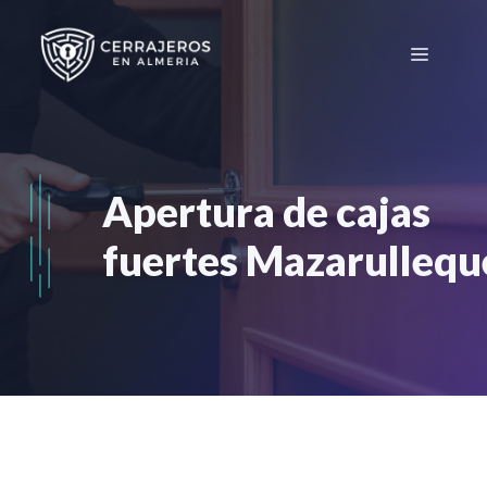
Saltar
al
Menú
contenido
Apertura de cajas
fuertes Mazarulleq