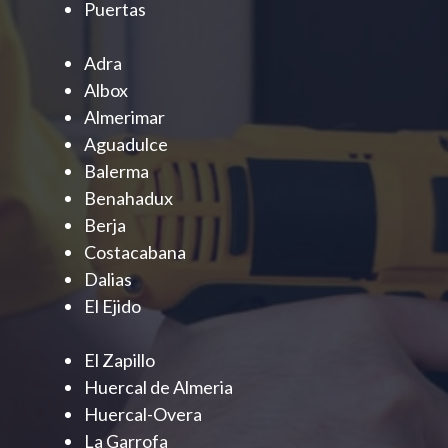
Puertas
Adra
Albox
Almerimar
Aguadulce
Balerma
Benahadux
Berja
Costacabana
Dalias
El Ejido
El Zapillo
Huercal de Almeria
Huercal-Overa
La Garrofa