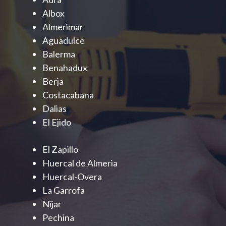
Albox
Almerimar
Aguadulce
Balerma
Benahadux
Berja
Costacabana
Dalias
El Ejido
El Zapillo
Huercal de Almeria
Huercal-Overa
La Garrofa
Nijar
Pechina