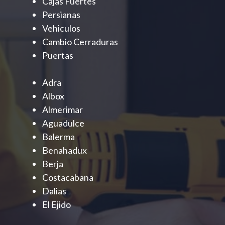
Cajas Fuertes
Persianas
Vehiculos
Cambio Cerraduras
Puertas
Adra
Albox
Almerimar
Aguadulce
Balerma
Benahadux
Berja
Costacabana
Dalias
El Ejido