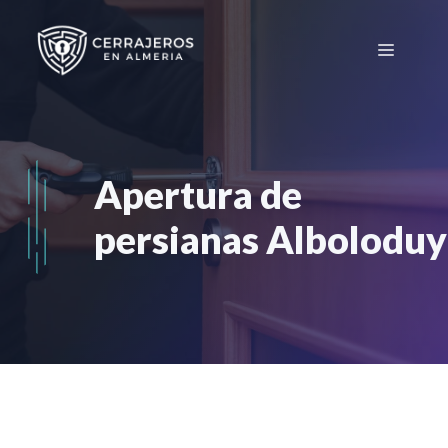
Saltar
al
Menú
contenido
Apertura de
persianas Albolodu