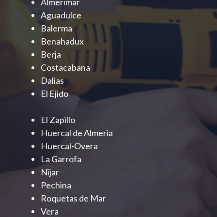
Almerimar
Aguadulce
Balerma
Benahadux
Berja
Costacabana
Dalias
El Ejido
El Zapillo
Huercal de Almeria
Huercal-Overa
La Garrofa
Nijar
Pechina
Roquetas de Mar
Vera