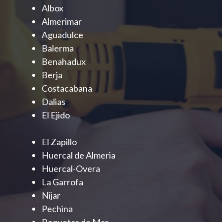
Albox
Almerimar
Aguadulce
Balerma
Benahadux
Berja
Costacabana
Dalias
El Ejido
El Zapillo
Huercal de Almeria
Huercal-Overa
La Garrofa
Nijar
Pechina