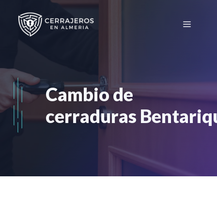
Saltar
al
Menú
contenido
Cambio de
cerraduras Bentari