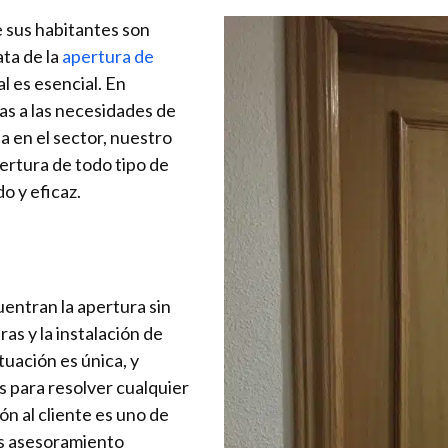
e sus habitantes son
ta de la
apertura de
l es esencial. En
as a las necesidades de
a en el sector, nuestro
pertura de todo tipo de
o y eficaz.
entran la apertura sin
as y la instalación de
uación es única, y
 para resolver cualquier
n al cliente es uno de
os asesoramiento