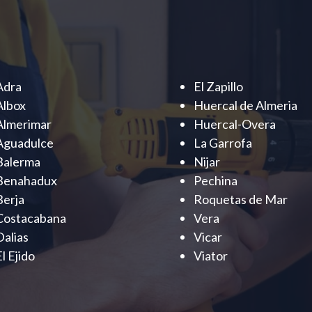
Adra
El Zapillo
Albox
Huercal de Almeria
Almerimar
Huercal-Overa
Aguadulce
La Garrofa
Balerma
Nijar
Benahadux
Pechina
Berja
Roquetas de Mar
Costacabana
Vera
Dalias
Vicar
El Ejido
Viator