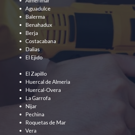
Almerimar
Aguadulce
Balerma
Benahadux
Berja
Costacabana
Dalias
El Ejido
El Zapillo
Huercal de Almeria
Huercal-Overa
La Garrofa
Nijar
Pechina
Roquetas de Mar
Vera