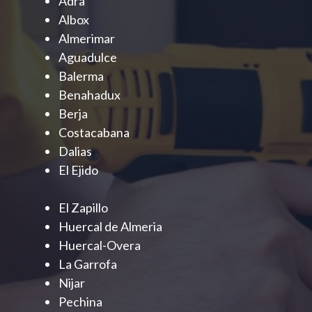
Adra
Albox
Almerimar
Aguadulce
Balerma
Benahadux
Berja
Costacabana
Dalias
El Ejido
El Zapillo
Huercal de Almeria
Huercal-Overa
La Garrofa
Nijar
Pechina