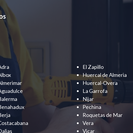
os
Adra
El Zapillo
Albox
Huercal de Almeria
Almerimar
Huercal-Overa
Aguadulce
La Garrofa
Balerma
Nijar
Benahadux
Pechina
Berja
Roquetas de Mar
Costacabana
Vera
Dalias
Vicar