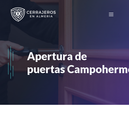
Saltar
al
Menú
contenido
Apertura de
puertas Campoher