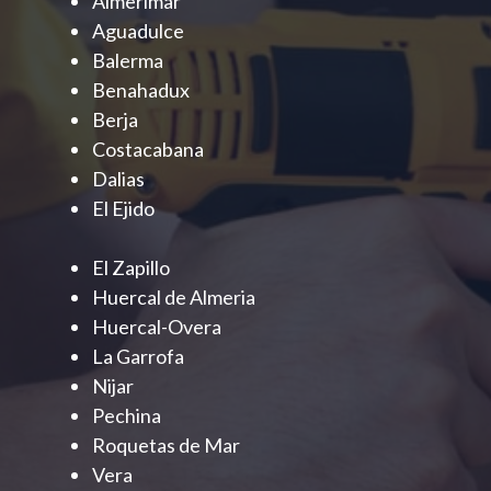
Almerimar
Aguadulce
Balerma
Benahadux
Berja
Costacabana
Dalias
El Ejido
El Zapillo
Huercal de Almeria
Huercal-Overa
La Garrofa
Nijar
Pechina
Roquetas de Mar
Vera