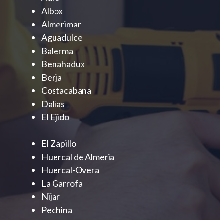
Albox
Almerimar
Aguadulce
Balerma
Benahadux
Berja
Costacabana
Dalias
El Ejido
El Zapillo
Huercal de Almeria
Huercal-Overa
La Garrofa
Nijar
Pechina